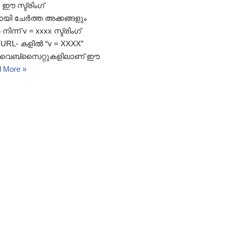
 ഈ സ്ട്രിംഗ്
റായി ചേർത്ത അക്കങ്ങളും
ന് v = xxxx സ്ട്രിംഗ്
 URL- കളിൽ “v = XXXX”
ന്ന വെബ്‌സൈറ്റുകളിലാണ് ഈ
 More »