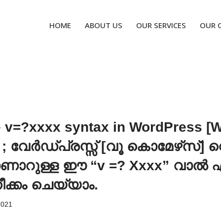
HOME
ABOUT US
OUR SERVICES
OUR 
 v=?xxxx syntax in WordPress 
 ; വേർഡ്പ്രസ്സ് [വൂ കൊമേഴ്‌സ്] 
ാണാറുള്ള ഈ “v =? Xxxx” വാൽ
ീക്കം ചെയ്യാം.
2021