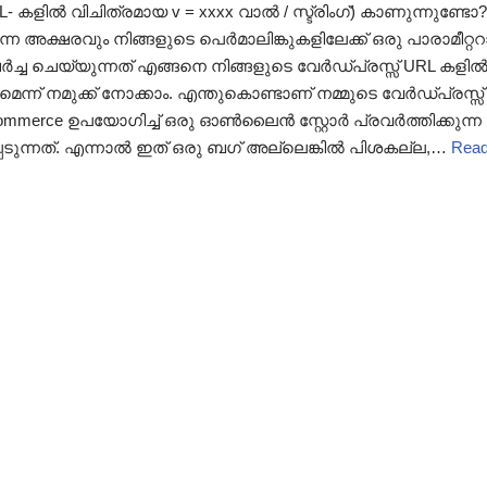
L- കളിൽ വിചിത്രമായ v = xxxx വാൽ / സ്ട്രിംഗ്) കാണുന്നുണ്ടോ?
ന അക്ഷരവും നിങ്ങളുടെ പെർമാലിങ്കുകളിലേക്ക് ഒരു പാരാമീറ്റ
ച്ച ചെയ്യുന്നത് എങ്ങനെ നിങ്ങളുടെ വേർഡ്പ്രസ്സ് URL കളിൽ നിന്
െന്ന് നമുക്ക് നോക്കാം. എന്തുകൊണ്ടാണ് നമ്മുടെ വേർഡ്പ്രസ്സ്
ooCommerce ഉപയോഗിച്ച് ഒരു ഓൺലൈൻ സ്റ്റോർ പ്രവർത്തിക്കു
െടുന്നത്. എന്നാൽ ഇത് ഒരു ബഗ് അല്ലെങ്കിൽ പിശകല്ല,…
Read