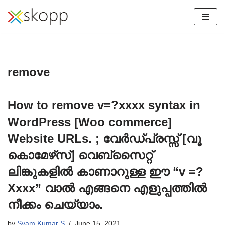
Skip
to
content
remove
How to remove v=?xxxx syntax in
WordPress [Woo commerce]
Website URLs. ; വേർഡ്പ്രസ്സ് [വൂ
കൊമേഴ്‌സ്] വെബ്‌സൈറ്റ്
ലിങ്കുകളിൽ കാണാറുള്ള ഈ “v =?
Xxxx” വാൽ എങ്ങനെ എളുപ്പത്തിൽ
നീക്കം ചെയ്യാം.
by
Syam Kumar S
June 15, 2021